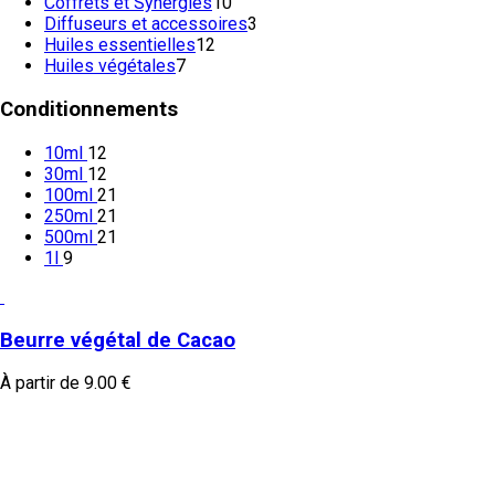
Coffrets et Synergies
10
Diffuseurs et accessoires
3
Huiles essentielles
12
Huiles végétales
7
Conditionnements
10ml
12
30ml
12
100ml
21
250ml
21
500ml
21
1l
9
Beurre végétal de Cacao
À partir de
9.00
€