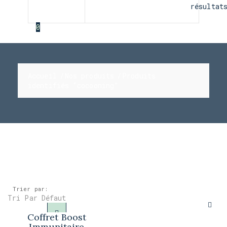
résultat
0
Accueil
Nos produits
Produits
identifiés “cocooning”
Trier par:
Tri Par Défaut
Coffret Boost
Immunitaire