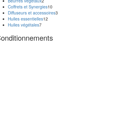
Beurres végétaux
2
Coffrets et Synergies
10
Diffuseurs et accessoires
3
Huiles essentielles
12
Huiles végétales
7
onditionnements