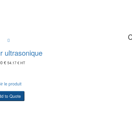
C
r ultrasonique
00
€
54.17
€
HT
ir le produit
dd to Quote