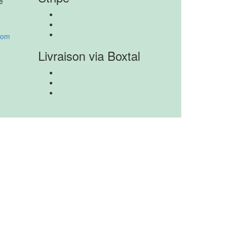
e
com
Livraison via Boxtal